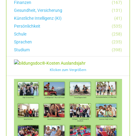
Finanzen
(167)
Gesundheit, Versicherung
(131)
Künstliche Intelligenz (KI)
(41)
Persönlichkeit
(535)
Schule
(258)
Sprachen
(235)
Studium
(398)
Klicken zum Vergrößern