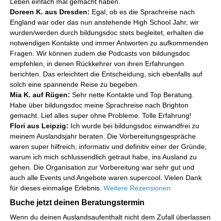
Leben einfach mal gemacht haben.
Doreen K. aus Dresden:
Egal, ob es die Sprachreise nach
England war oder das nun anstehende High School Jahr, wir
wurden/werden durch bildungsdoc stets begleitet, erhalten die
notwendigen Kontakte und immer Antworten zu aufkommenden
Fragen. Wir können zudem die Podcasts von bildungsdoc
empfehlen, in denen Rückkehrer von ihren Erfahrungen
berichten. Das erleichtert die Entscheidung, sich ebenfalls auf
solch eine spannende Reise zu begeben.
Mia K. auf Rügen:
Sehr nette Kontakte und Top Beratung.
Habe über bildungsdoc meine Sprachreise nach Brighton
gemacht. Lief alles super ohne Probleme. Tolle Erfahrung!
Flori aus Leipzig:
Ich wurde bei bildungsdoc einwandfrei zu
meinem Auslandsjahr beraten. Die Vorbereitungsgespräche
waren super hilfreich, informativ und definitiv einer der Gründe,
warum ich mich schlussendlich getraut habe, ins Ausland zu
gehen. Die Organisation zur Vorbereitung war sehr gut und
auch alle Events und Angebote waren supercool. Vielen Dank
für dieses einmalige Erlebnis.
Weitere Rezensionen
Buche jetzt deinen Beratungstermin
Wenn du deinen Auslandsaufenthalt nicht dem Zufall überlassen