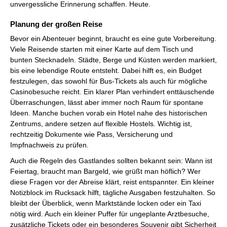
unvergessliche Erinnerung schaffen. Heute.
Planung der großen Reise
Bevor ein Abenteuer beginnt, braucht es eine gute Vorbereitung.
Viele Reisende starten mit einer Karte auf dem Tisch und
bunten Stecknadeln. Städte, Berge und Küsten werden markiert,
bis eine lebendige Route entsteht. Dabei hilft es, ein Budget
festzulegen, das sowohl für Bus-Tickets als auch für mögliche
Casinobesuche reicht. Ein klarer Plan verhindert enttäuschende
Überraschungen, lässt aber immer noch Raum für spontane
Ideen. Manche buchen vorab ein Hotel nahe des historischen
Zentrums, andere setzen auf flexible Hostels. Wichtig ist,
rechtzeitig Dokumente wie Pass, Versicherung und
Impfnachweis zu prüfen.
Auch die Regeln des Gastlandes sollten bekannt sein: Wann ist
Feiertag, braucht man Bargeld, wie grüßt man höflich? Wer
diese Fragen vor der Abreise klärt, reist entspannter. Ein kleiner
Notizblock im Rucksack hilft, tägliche Ausgaben festzuhalten. So
bleibt der Überblick, wenn Marktstände locken oder ein Taxi
nötig wird. Auch ein kleiner Puffer für ungeplante Arztbesuche,
zusätzliche Tickets oder ein besonderes Souvenir gibt Sicherheit