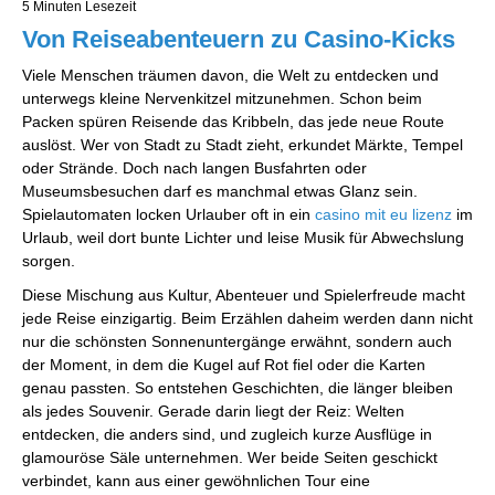
5 Minuten Lesezeit
Von Reiseabenteuern zu Casino-Kicks
Viele Menschen träumen davon, die Welt zu entdecken und
unterwegs kleine Nervenkitzel mitzunehmen. Schon beim
Packen spüren Reisende das Kribbeln, das jede neue Route
auslöst. Wer von Stadt zu Stadt zieht, erkundet Märkte, Tempel
oder Strände. Doch nach langen Busfahrten oder
Museumsbesuchen darf es manchmal etwas Glanz sein.
Spielautomaten locken Urlauber oft in ein
casino mit eu lizenz
im
Urlaub, weil dort bunte Lichter und leise Musik für Abwechslung
sorgen.
Diese Mischung aus Kultur, Abenteuer und Spielerfreude macht
jede Reise einzigartig. Beim Erzählen daheim werden dann nicht
nur die schönsten Sonnenuntergänge erwähnt, sondern auch
der Moment, in dem die Kugel auf Rot fiel oder die Karten
genau passten. So entstehen Geschichten, die länger bleiben
als jedes Souvenir. Gerade darin liegt der Reiz: Welten
entdecken, die anders sind, und zugleich kurze Ausflüge in
glamouröse Säle unternehmen. Wer beide Seiten geschickt
verbindet, kann aus einer gewöhnlichen Tour eine