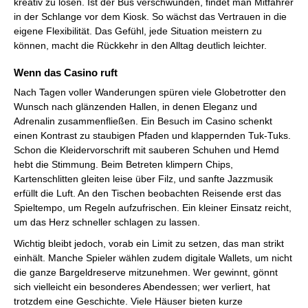
kreativ zu lösen. Ist der Bus verschwunden, findet man Mitfahrer
in der Schlange vor dem Kiosk. So wächst das Vertrauen in die
eigene Flexibilität. Das Gefühl, jede Situation meistern zu
können, macht die Rückkehr in den Alltag deutlich leichter.
Wenn das Casino ruft
Nach Tagen voller Wanderungen spüren viele Globetrotter den
Wunsch nach glänzenden Hallen, in denen Eleganz und
Adrenalin zusammenfließen. Ein Besuch im Casino schenkt
einen Kontrast zu staubigen Pfaden und klappernden Tuk-Tuks.
Schon die Kleidervorschrift mit sauberen Schuhen und Hemd
hebt die Stimmung. Beim Betreten klimpern Chips,
Kartenschlitten gleiten leise über Filz, und sanfte Jazzmusik
erfüllt die Luft. An den Tischen beobachten Reisende erst das
Spieltempo, um Regeln aufzufrischen. Ein kleiner Einsatz reicht,
um das Herz schneller schlagen zu lassen.
Wichtig bleibt jedoch, vorab ein Limit zu setzen, das man strikt
einhält. Manche Spieler wählen zudem digitale Wallets, um nicht
die ganze Bargeldreserve mitzunehmen. Wer gewinnt, gönnt
sich vielleicht ein besonderes Abendessen; wer verliert, hat
trotzdem eine Geschichte. Viele Häuser bieten kurze