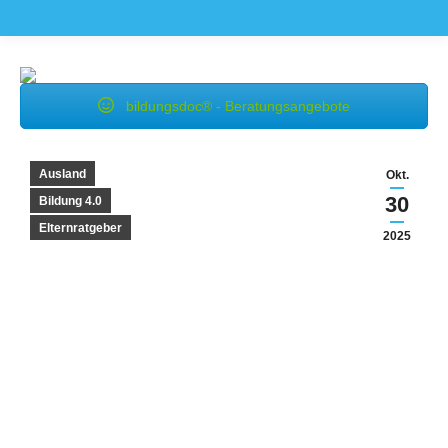
bildungsdoc® - Beratungsangebote
Ausland
Okt.
30
Bildung 4.0
Elternratgeber
2025