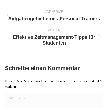
Beitragsnavigation
VORHERIGE
Aufgabengebiet eines Personal Trainers
Vorheriger
Beitrag:
WEITER
Effektive Zeitmanagement-Tipps für
Nächster
Studenten
Beitrag:
Schreibe einen Kommentar
Deine E-Mail-Adresse wird nicht veröffentlicht. Pflichtfelder sind mit
*
markiert.
Kommentar