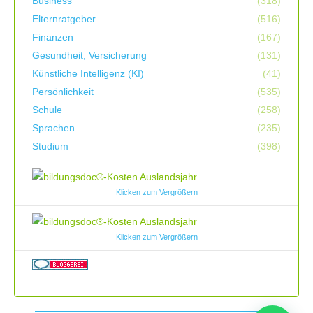
Business
(318)
Elternratgeber
(516)
Finanzen
(167)
Gesundheit, Versicherung
(131)
Künstliche Intelligenz (KI)
(41)
Persönlichkeit
(535)
Schule
(258)
Sprachen
(235)
Studium
(398)
Klicken zum Vergrößern
Klicken zum Vergrößern