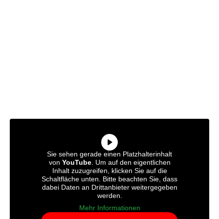
Sie sehen gerade einen Platzhalterinhalt
von
YouTube
. Um auf den eigentlichen
Inhalt zuzugreifen, klicken Sie auf die
Schaltfläche unten. Bitte beachten Sie, dass
dabei Daten an Drittanbieter weitergegeben
werden.
Mehr Informationen