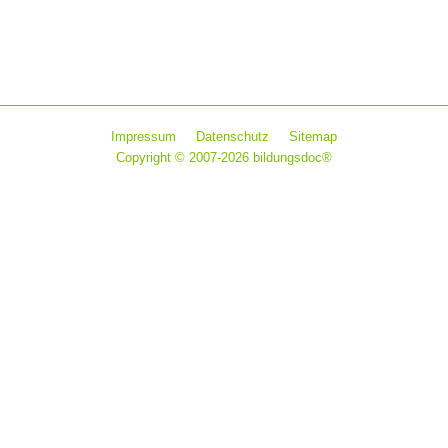
Sprachen
,
Studium
Von
Horst Rindfleisch
24. April 2026
Kommentar hin
er Schule mehr Gestaltungsmöglichkeiten und einen besseren Durchbli
Impressum
Datenschutz
Sitemap
Copyright © 2007-2026 bildungsdoc®