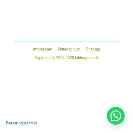
Authentizität bezieht sich auf die Glaubwürdigkeit einer
Person. Authentische Menschen sind im Einklang mit
sich selbst und drücken ihre wahre Identität und
Überzeugungen ohne Angst oder Zurückhaltung aus…
Impressum
Datenschutz
Sitemap
Copyright © 2007-2026 bildungsdoc®
Beratungstermin