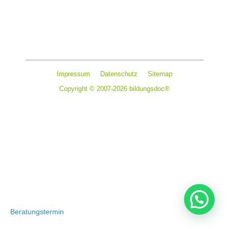
Menschen in schwierigen Lebenssituationen zu
unterstützen und sie auf ihrem Weg zu begleiten, das
macht den Beruf des Psychotherapeuten zu einer der…
Impressum
Datenschutz
Sitemap
Copyright © 2007-2026 bildungsdoc®
Beratungstermin