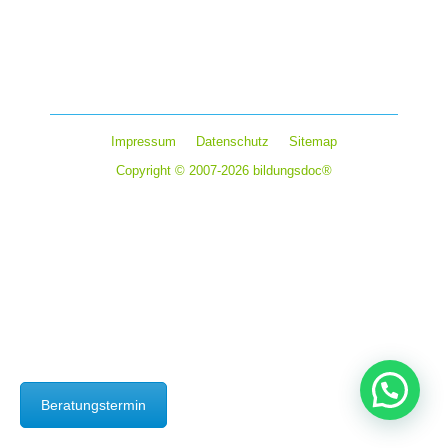
Körpersprache spielt im Business eine wichtige Rolle, da
sie oft genauso viel sagt wie gesprochene Worte.
Aspekte der Körpersprache, die in der Geschäftswelt
berücksichtigt werden sollten: Gestik und Mimik: Ein…
Impressum
Datenschutz
Sitemap
Copyright © 2007-2026 bildungsdoc®
Beratungstermin