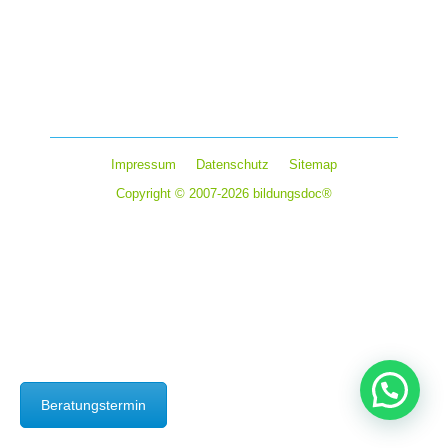
„Deine Nahrungsmittel seien deine Heilmittel“ – bereits
Hippokrates, ein griechischer Arzt des Altertums, war
sich der Wichtigkeit und Auswirkung der Ernährung auf
Mensch und Umwelt bewusst…
Impressum
Datenschutz
Sitemap
Copyright © 2007-2026 bildungsdoc®
Beratungstermin