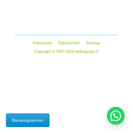
Du sitzt an deiner Bachelor- oder Masterarbeit oder du
hast dein Studium bereits so gut wie geschafft? Dann
kommt vielleicht auch für dich die Frage…
Impressum
Datenschutz
Sitemap
Copyright © 2007-2026 bildungsdoc®
Beratungstermin