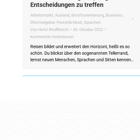
Entscheidungen zu treffen
Arbeitsmarkt
,
Ausland
,
Berufsorientierung
,
Business
,
Elternratgeber
,
Persönlichkeit
,
Sprachen
Von
Horst Rindfleisch
30. Oktober 2022
Kommentar hinterlassen
Reisen bildet und erweitert den Horizont, heißt es so
schön. Du blickst über den sogenannten Tellerrand,
lernst neuen Menschen, Sprachen und Sitten kennen…