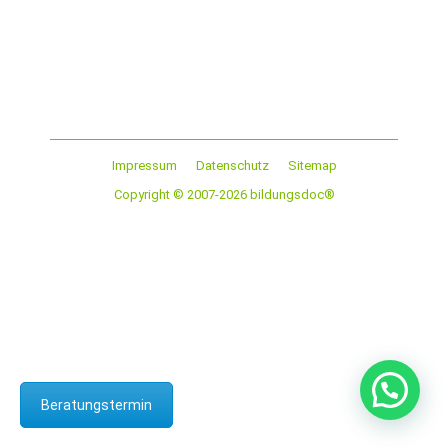
Kommentar hinterlassen
Bei dem Kultur-Projekt gibt es einen Vorbereitungs- und
einen Sprachkurs. Einsatzstellen gibt es in Afrika, Asien,
Lateinamerika, im Nahen Osten sowie in…
Impressum
Datenschutz
Sitemap
Copyright © 2007-2026 bildungsdoc®
Beratungstermin