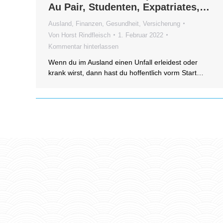
Au Pair, Studenten, Expatriates,…
Ausland
,
Finanzen
,
Gesundheit, Versicherung
Von
Horst Rindfleisch
1. Februar 2022
Kommentar hinterlassen
Wenn du im Ausland einen Unfall erleidest oder
krank wirst, dann hast du hoffentlich vorm Start…