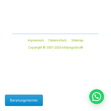
Mit Beamtenversicherungen können Beamte und auch
viele Angestellte des öffentlichen Dienstes spezielle
Risiken absichern, die auf ihre Berufsgruppe zutreffen.
Grundsätzlich gelten Beamte als gut…
Impressum
Datenschutz
Sitemap
Copyright © 2007-2026 bildungsdoc®
Beratungstermin