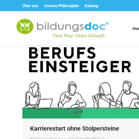
Über uns
Unsere Philosophie
Katalog
Ho
Karrierestart ohne Stolpersteine
Berufsorientierung
Von
Horst Rindfleisch