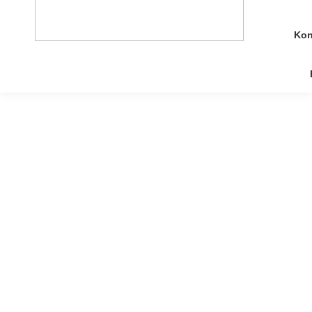
Kon
Belastbarkeit lernen