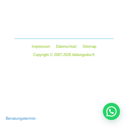
Lässt sich Networking lernen? Manche mögen es, vielen
macht es keinen Spaß – doch für jedermann ist es
hilfreich: Networking. Beruflich Kontakte zu knüpfen,
kann bedeuten, den nächsten tollen…
Impressum
Datenschutz
Sitemap
Copyright © 2007-2026 bildungsdoc®
Beratungstermin