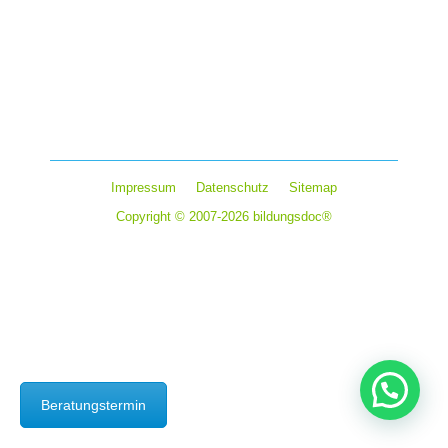
Kommentar hinterlassen
Mit bis zu 8.100 Euro fördert das Stipendium fachliche
Lehrgänge, zum Beispiel zur Technikerin, zum
Handwerksmeister oder zur Fachwirtin aber auch
fachübergreifende Weiterbildungen, zum Beispiel…
Impressum
Datenschutz
Sitemap
Copyright © 2007-2026 bildungsdoc®
Beratungstermin