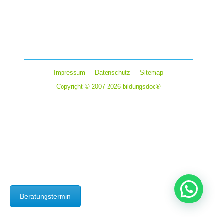
Infografiken bieteten eine Zusammenfassung über
Lebenshaltungskosten, Studiengebühren und staatliche
Unterstützungsmöglichkeiten. Aber auch der Spaßfaktor
kommt nicht zu kurz, denn immerhin soll die Zeit im…
Impressum
Datenschutz
Sitemap
Copyright © 2007-2026 bildungsdoc®
Beratungstermin