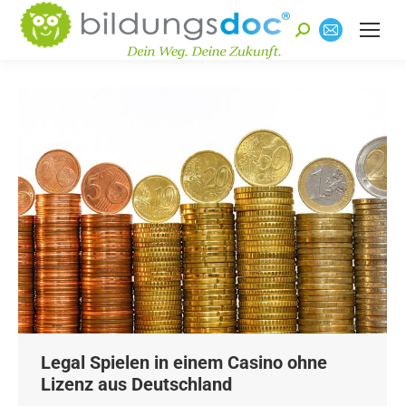
Suchen:
E-
Mail
Seite
wird
in
einem
neuen
Fenster
geöffnet
Legal Spielen in einem Casino ohne
Lizenz aus Deutschland