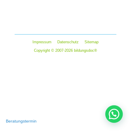
Der professionelle Service sorgt für mehr Sicherheit und
für eine gute Absicherung der Funktionalität der Geräte
und Anlagen. Es kommt immer häufiger…
Impressum
Datenschutz
Sitemap
Copyright © 2007-2026 bildungsdoc®
Beratungstermin