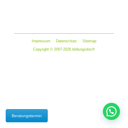
An den 50+ Sprachschulen in Chester, York und St.
Julians wirst du interessante Leute treffen from all walks
of life. Einige noch im Job, andere schon…
Impressum
Datenschutz
Sitemap
Copyright © 2007-2026 bildungsdoc®
Beratungstermin