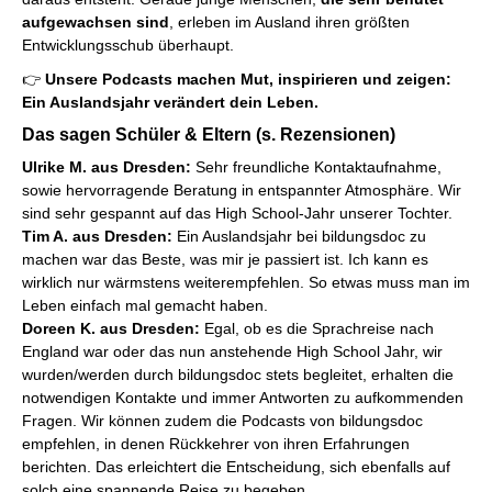
aufgewachsen sind
, erleben im Ausland ihren größten
Entwicklungsschub überhaupt.
👉
Unsere Podcasts machen Mut, inspirieren und zeigen:
Ein Auslandsjahr verändert dein Leben.
Das sagen Schüler & Eltern (s. Rezensionen)
Ulrike M. aus Dresden:
Sehr freundliche Kontaktaufnahme,
sowie hervorragende Beratung in entspannter Atmosphäre. Wir
sind sehr gespannt auf das High School-Jahr unserer Tochter.
Tim A. aus Dresden:
Ein Auslandsjahr bei bildungsdoc zu
machen war das Beste, was mir je passiert ist. Ich kann es
wirklich nur wärmstens weiterempfehlen. So etwas muss man im
Leben einfach mal gemacht haben.
Doreen K. aus Dresden:
Egal, ob es die Sprachreise nach
England war oder das nun anstehende High School Jahr, wir
wurden/werden durch bildungsdoc stets begleitet, erhalten die
notwendigen Kontakte und immer Antworten zu aufkommenden
Fragen. Wir können zudem die Podcasts von bildungsdoc
empfehlen, in denen Rückkehrer von ihren Erfahrungen
berichten. Das erleichtert die Entscheidung, sich ebenfalls auf
solch eine spannende Reise zu begeben.