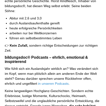
echte persönliche Geschichte. Horst Rindfleisch, Inhaber von
bildungsdoc®, hat diesen Weg selbst erlebt. Seine beiden
Söhne:
Abitur mit 2,6 und 3,0
durch Auslandsaufenthalte gereift
heute erfolgreiche Persönlichkeiten
arbeiten nur bei Weltkonzernen
führen ein selbstbestimmtes Leben
👉
Kein Zufall,
sondern richtige Entscheidungen zur richtigen
Zeit.
bildungsdoc® Podcasts – ehrlich, emotional &
inspirierend
Wie fühlt sich ein Auslandsjahr wirklich an? Was verändert sich
im Kopf, wenn man plötzlich allein am anderen Ende der Welt
steht? Genau darüber sprechen unsere Rückkehrer offen,
ehrlich und ungefiltert
in unseren Podcasts
.
Keine langweiligen Hochglanz-Geschichten. Sondern echte
Erlebnisse, lustige Momente, Kulturschocks, Heimweh,
Selbstzweifel und die unglaubliche persönliche Entwicklung, die
daraus entsteht. Gerade junge Menschen,
die sehr behütet