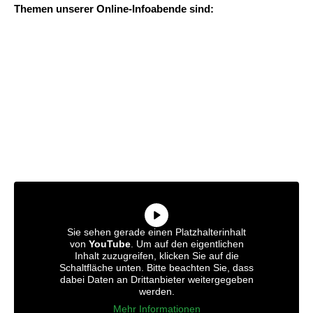
Themen unserer Online-Infoabende sind:
Sie sehen gerade einen Platzhalterinhalt
von
YouTube
. Um auf den eigentlichen
Inhalt zuzugreifen, klicken Sie auf die
Schaltfläche unten. Bitte beachten Sie, dass
dabei Daten an Drittanbieter weitergegeben
werden.
Mehr Informationen